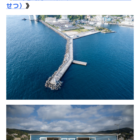
せつ）
》