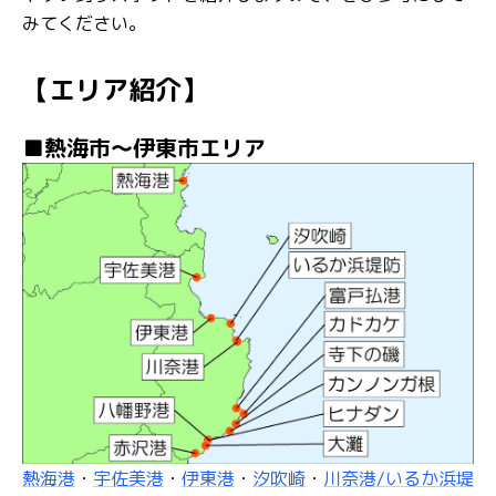
みてください。
【エリア紹介】
■熱海市～伊東市エリア
熱海港
・
宇佐美港
・
伊東港
・
汐吹崎
・
川奈港/いるか浜堤