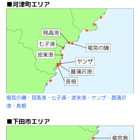
■河津町エリア
竜宮の磯
・
見高港
・
七子浦
・
波来港
・
ヤンザ
・
菖蒲沢
港
・
長根
■下田市エリア