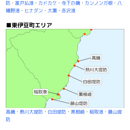
防
・
富戸払港
・
カドカケ
・
寺下の磯
・
カンノンガ根
・
八
幡野港
・
ヒナダン
・
大灘
・
赤沢港
■東伊豆町エリア
高磯
・
熱川大堤防
・
白田堤防
・
黒根崎
・
稲取港
・
藤山堤
防