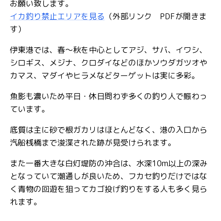
お願い致します。
イカ釣り禁止エリアを見る
（外部リンク PDFが開きま
す）
伊東港では、春～秋を中心としてアジ、サバ、イワシ、
シロギス、メジナ、クロダイなどのほかソウダガツオや
カマス、マダイやヒラメなどターゲットは実に多彩。
魚影も濃いため平日・休日問わず多くの釣り人で賑わっ
ています。
底質は主に砂で根ガカリはほとんどなく、港の入口から
汽船桟橋まで浚渫された跡が見受けられます。
また一番大きな白灯堤防の沖合は、水深10m以上の深み
となっていて潮通しが良いため、フカセ釣りだけではな
く青物の回遊を狙ってカゴ投げ釣りをする人も多く見ら
れます。