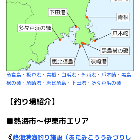
竜宮島
・
板戸港
・
青根
・
白浜港
・
外浦港
・
爪木崎
・
黒島
横の磯
・
須崎港
・
恵比須島
・
下田港
・
多々戸浜の磯
【釣り場紹介】
■熱海市～伊東市エリア
《
熱海港海釣り施設（あたみこううみづりし