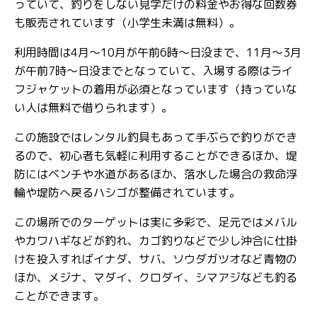
っていて、釣りをしない見学だけの料金やお得な回数券
も販売されています（小学生未満は無料）。
利用時間は4月～10月が午前6時～日没まで、11月～3月
が午前7時～日没までとなっていて、入場する際はライ
フジャケットの着用が必須となっています（持っていな
い人は無料で借りられます）。
この施設ではレンタル釣具もあって手ぶらで釣りができ
るので、初心者も気軽に利用することができるほか、堤
防にはベンチや水道があるほか、落水した場合の救命浮
輪や堤防へ戻るハシゴが整備されています。
この場所でのターゲットは実に多彩で、足元ではメバル
やカワハギなどが釣れ、カゴ釣りなどで少し沖合に仕掛
けを投入すればイナダ、サバ、ソウダガツオなど青物の
ほか、メジナ、マダイ、クロダイ、シマアジなども釣る
ことができます。