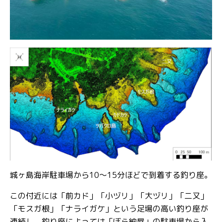
城ヶ島海岸駐車場から10～15分ほどで到着する釣り座。
この付近には「前カド」「小ヅリ」「大ヅリ」「二又」
「モスガ根」「ナライガケ」という足場の高い釣り座が
連続し、釣り座によっては「ぼら納屋」の駐車場から入