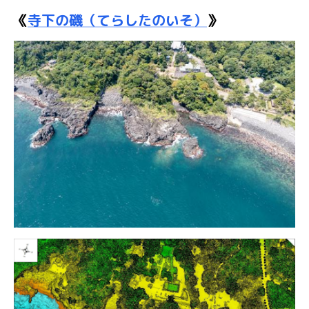
《
寺下の磯（てらしたのいそ）
》