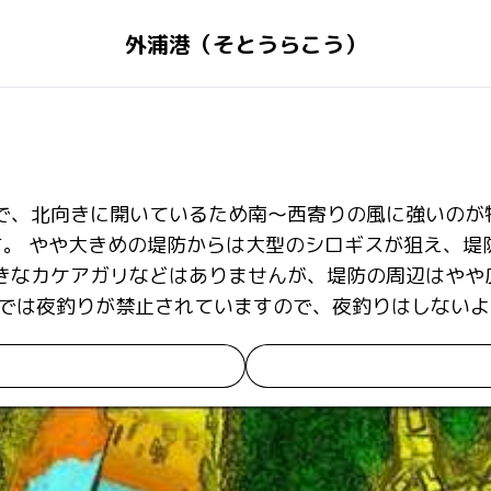
外浦港（そとうらこう）
で、北向きに開いているため南～西寄りの風に強いのが
。 やや大きめの堤防からは大型のシロギスが狙え、堤
きなカケアガリなどはありませんが、堤防の周辺はやや
所では夜釣りが禁止されていますので、夜釣りはしない