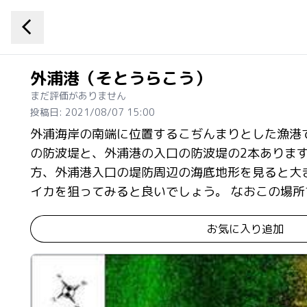
外浦港（そとうらこう）
まだ評価がありません
投稿日: 2021/08/07 15:00
外浦海岸の南端に位置するこぢんまりとした漁港
の防波堤と、外浦港の入口の防波堤の2本あります
方、外浦港入口の堤防周辺の海底地形を見ると大
イカを狙ってみると良いでしょう。 なおこの場
お気に入り追加