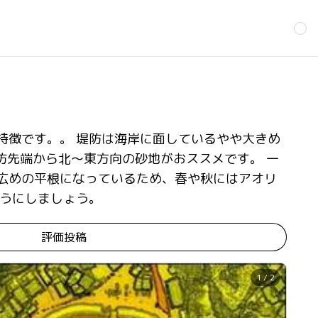
特徴です。。 堤防は海岸に面しているやや大きめ
防先端から北～東方向の砂地がおススメです。 一
広めの平根になっているため、春や秋にはアオリ
ようにしましょう。
評価投稿
1 / 2