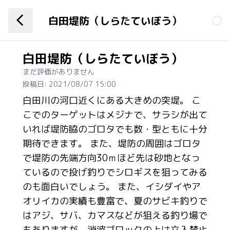
白田堤防（しらたていぼう）
白田堤防（しらたていぼう）
まだ評価がありません
投稿日: 2021/08/07 15:00
白田川の河口近くにある大きめの突堤。 こ
こでのターゲットはメジナで、サラシが出て
いれば堤防脇のゴロタでも数・型ともに十分
期待できます。 また、堤防の周囲はゴロタ
で堤防の先端方向30ｍほど先は砂地となっ
ているので投げ釣りでシロギスを狙ってみる
のも面白いでしょう。 また、イシダイやア
オリイカの実績も豊富で、夏のサビキ釣りで
はアジ、サバ、カマスなどが狙える釣り場で
もありますが、消波ブロックの上は立入禁止