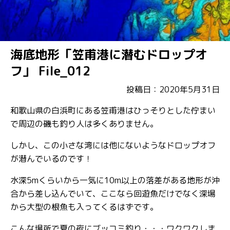
海底地形「笠甫港に潜むドロップオ
フ」 File_012
投稿日：2020年5月31日
和歌山県の白浜町にある笠甫港はひっそりとした佇まい
で周辺の磯も釣り人は多くありません。
しかし、この小さな湾には他にないようなドロップオフ
が潜んでいるのです！
水深5mくらいから一気に10m以上の落差がある地形が沖
合から差し込んでいて、ここなら回遊魚だけでなく深場
から大型の根魚も入ってくるはずです。
こんな場所で夏の夜にブッコミ釣り・・・ワクワクしま