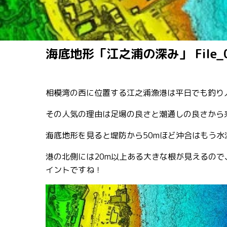
海底地形「江之浦の深み」 File_
相模湾の西に位置する江之浦漁港は平日でも釣り
その人気の理由は足場の良さと潮通しの良さから
海底地形を見ると堤防から50mほど沖合はもう水
港の北側には20m以上ある大きな根が見えるの
イントですね！