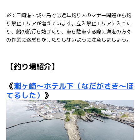
※：三崎港・城ヶ島では近年釣り人のマナー問題から釣
り禁止エリアが増えています。立入禁止エリアに入った
り、船の航行を妨げたり、車を駐車する際に漁港の方々
の作業に迷惑をかけたりしないように注意しましょう。
【釣り場紹介】
《
灘ヶ崎～ホテル下（なだがさき～ほ
てるした）
》