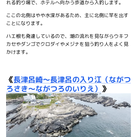
れる釣り場で、ホテルへ向かう歩道から入釣します。
ここの北側はやや水深があるため、主に北側に竿を出す
ことになります。
ハエ根も発達しているので、潮の流れを見ながらウキフ
カセやダンゴでクロダイやメジナを狙う釣り人をよく見
かけます。
《
長津呂崎～長津呂の入り江（ながつ
ろさき～ながつろのいりえ）
》