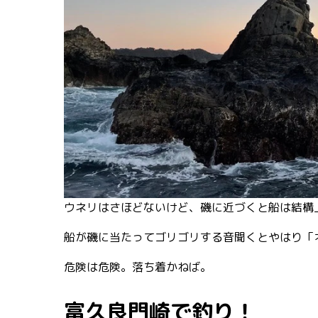
ウネリはさほどないけど、磯に近づくと船は結構
船が磯に当たってゴリゴリする音聞くとやはり「
危険は危険。落ち着かねば。
富久良門崎で釣り！