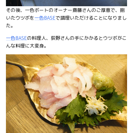
その後、一色ボートのオーナー齋藤さんのご厚意で、捌
いたウツボを
一色BASE
で調理いただけることになりまし
た。
一色BASE
の料理人、荻野さんの手にかかるとウツボがこ
んな料理に大変身。