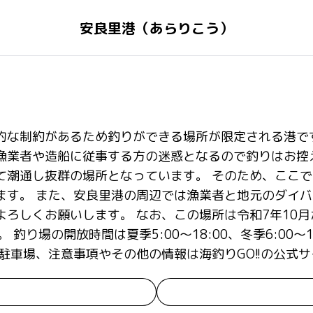
安良里港（あらりこう）
な制約があるため釣りができる場所が限定される港です
漁業者や造船に従事する方の迷惑となるので釣りはお控
て潮通し抜群の場所となっています。 そのため、ここ
ます。 また、安良里港の周辺では漁業者と地元のダイ
ろしくお願いします。 なお、この場所は令和7年10
り場の開放時間は夏季5:00～18:00、冬季6:00～17
駐車場、注意事項やその他の情報は海釣りGO!!の公式