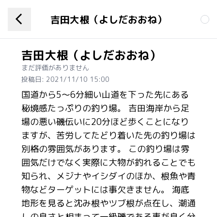
吉田大根（よしだおおね）
吉田大根（よしだおおね）
まだ評価がありません
投稿日: 2021/11/10 15:00
国道から5～6分細い山道を下った先にある
秘境感たっぷりの釣り場。 吉田海岸から足
場の悪い磯伝いに20分ほど歩くことになり
ますが、苦労してたどり着いた先の釣り場は
別格の雰囲気があります。 この釣り場は雰
囲気だけでなく実際に大物が釣れることでも
知られ、メジナやイシダイのほか、根魚や青
物などターゲットには事欠きません。 海底
地形を見ると沈み根やツブ根が点在し、潮通
しの良さと相まって一級磯である事が良く分